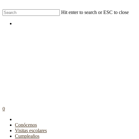
Skip
Hit enter to search or ESC to close
to
Close
main
Menu
Search
content
0
Menu
Conócenos
Visitas escolares
Cumpleaños