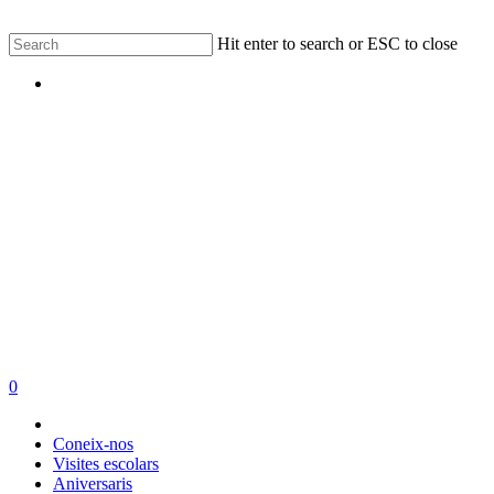
Skip
Hit enter to search or ESC to close
to
Close
main
Menu
Search
content
0
Menu
Coneix-nos
Visites escolars
Aniversaris