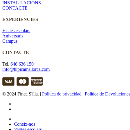
INSTAL·LACIONS
CONTACTE
EXPERIENCIES
Visites escolars
Aniversaris
Campus
CONTACTE
Tel.
648 636 150
info@hipicamallorca.com
© 2024 Finca S'illa. |
Política de privacidad
|
Política de Devolucione
facebook
instagram
Close
Menu
Coneix-nos
Visites escolars